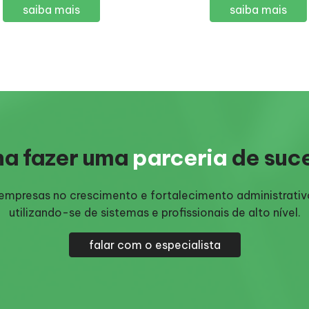
saiba mais
saiba mais
a fazer uma
parceria
de suc
s empresas no crescimento e fortalecimento administrativ
utilizando-se de sistemas e profissionais de alto nível.
falar com o especialista