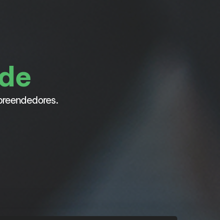
ade
preendedores.