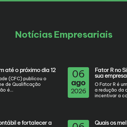
Notícias Empresariais
m até o próximo dia 12
Fator R no S
06
sua empresa.
ade (CFC) publicou o
ago
me de Qualificação
O Fator R é u
o é...
2026
a redução da c
incentivar a c
tábil e fortalecer a
Quais os me
06