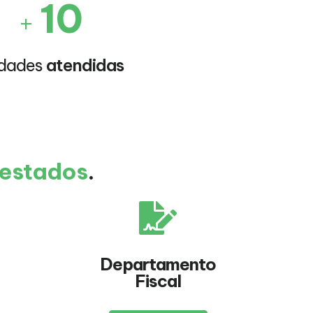
10
+
idades
atendidas
restados
.
Departamento
Fiscal