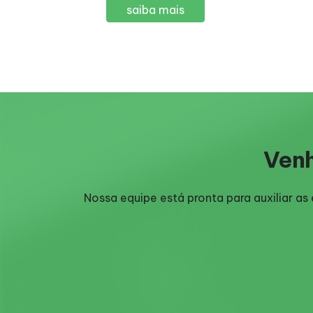
saiba mais
Venh
Nossa equipe está pronta para auxiliar a