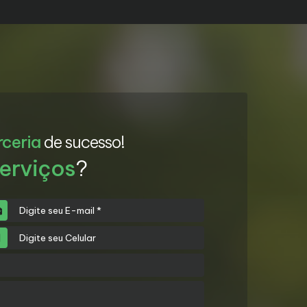
rceria
de sucesso!
erviços
?