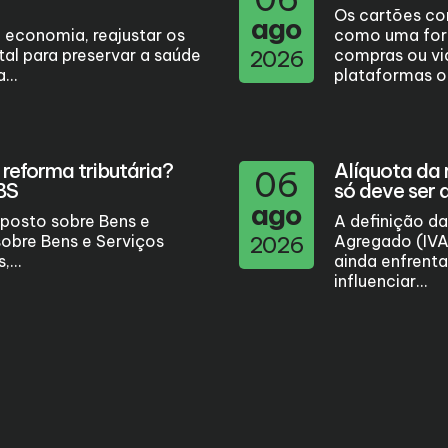
Os cartões cor
ago
 economia, reajustar os
como uma for
al para preservar a saúde
2026
compras ou via
...
plataformas o
reforma tributária?
Alíquota da 
06
BS
só deve ser 
ago
mposto sobre Bens e
A definição da
sobre Bens e Serviços
2026
Agregado (IVA)
...
ainda enfrenta
influenciar...